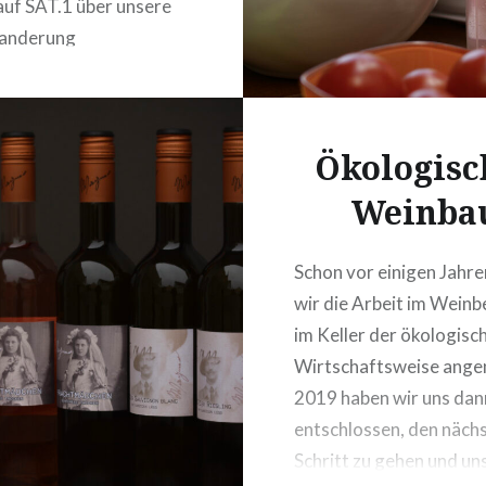
auf SAT.1 über unsere
anderung
Öko
logisc
Weinba
Schon vor einigen Jahr
wir die Arbeit im Weinb
im Keller der ökologisc
Wirtschaftsweise ange
2019 haben wir uns dan
entschlossen, den näch
Schritt zu gehen und uns