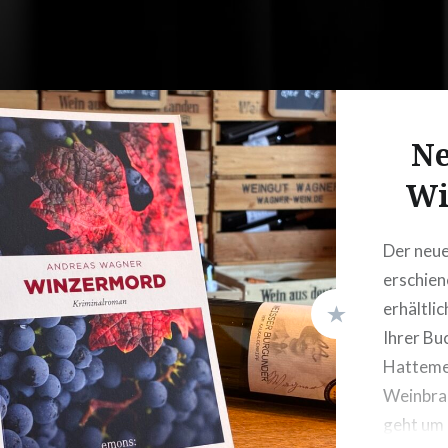
Ne
Wi
Der neue
erschien
erhältlic
Ihrer Bu
Hattemer
Weinbra
geht um 