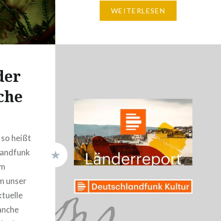
ökologisch bewirtschafteten
WEITERLESEN
Rebhängen des Teufelspfades
reichlich Kräuter gesammelt.
Früh geerntete, grüne Riesling-
Trauben sind im September
der
dazu gekommen. Der daraus
gekelterte Verjus sorgt für…
che
 so heißt
landfunk
om
m unser
tuelle
anche