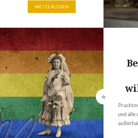
Kollegen mit einem Weinpaket!
WEITERLESEN
Teilen Sie uns einfach die
Lieferadresse mit. Gerne legen
wir auch eine Grußkarte mit
Ihrem Wunsch-Text bei. =>…
Be
wi
Prachtm
und alle
außerha