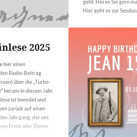
geht. Hören Sie gern mal
Hier geht es zur Sendun
der Deutschlandfunk Ku
Website:
https://www.deutschla
nlese 2025
wie-ein-betrieb-der-
branchenkrise-trotzt-
Dk(der
laenderreport-100.htm
e hier einen
den Radio-Beitrag
sen) über die „Turbo-
“ bei uns in diesem Jahr.
lese ist beendet und
uen zurück auf einen
en Jahrgang, der uns
ste Ernte aller Zeiten
 hat. Noch nie hatten