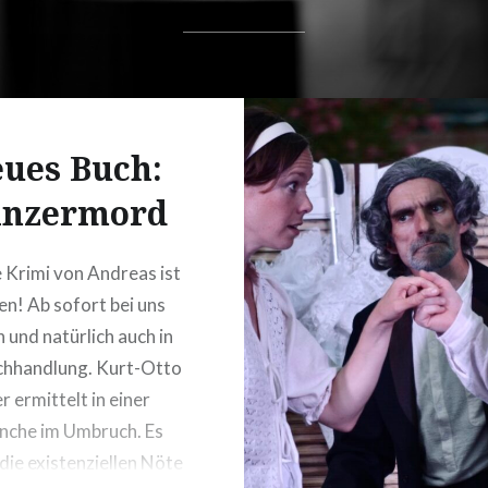
ues Buch:
nzermord
 Krimi von Andreas ist
en! Ab sofort bei uns
h und natürlich auch in
chhandlung. Kurt-Otto
 ermittelt in einer
nche im Umbruch. Es
die existenziellen Nöte