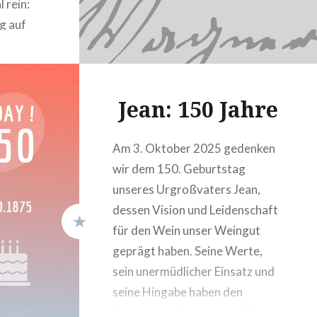
 rein:
g auf
ltur
ndfunkkultur.de/weinbau-
Jean: 150 Jahre
l
Am 3. Oktober 2025 gedenken
wir dem 150. Geburtstag
unseres Urgroßvaters Jean,
dessen Vision und Leidenschaft
für den Wein unser Weingut
geprägt haben. Seine Werte,
sein unermüdlicher Einsatz und
seine Hingabe haben den
Grundstein für unseren Erfolg