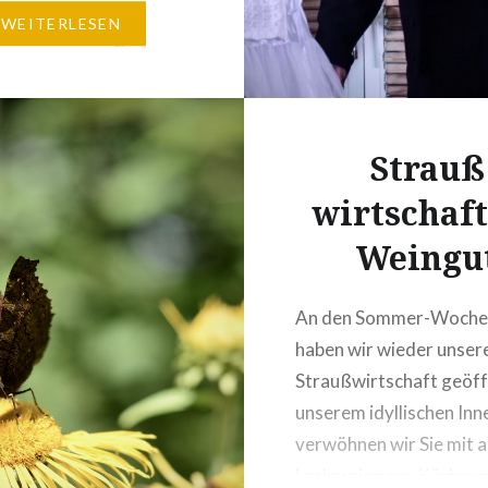
erinnen und Winzer, um
WEITERLESEN
sche Erinnerungen an
en alten Zeiten“ und um
e aber teils auch
 Bemühungen, in der
Strauß
wirtschaf
Weingu
An den Sommer-Woche
haben wir wieder unser
Straußwirtschaft geöffn
unserem idyllischen In
verwöhnen wir Sie mit al
Leckereien aus Küche u