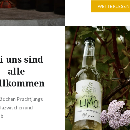
Betrieb zertifizieren zu 
WEITERLESEN
Seitdem arbeiten wir n
vollständig nach den s
Richtlinien, die an Bio-
Weingüter gestellt wer
sodass unsere Produkte
dem 2022er…
i uns sind
alle
llkommen
ädchen Prachtjungs
 dazwischen und
lb