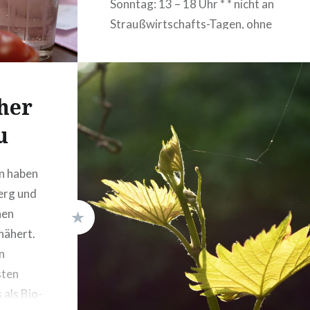
Sonntag: 13 – 18 Uhr * * nicht an
Straußwirtschafts-Tagen, ohne
Reservierung
her
u
en haben
erg und
hen
nähert.
n
sten
 als Bio-