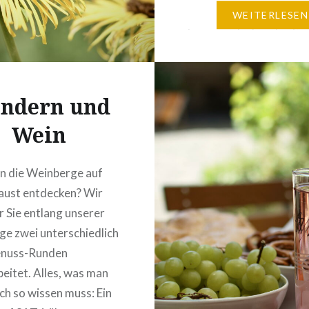
Weinkeller. Familien mi
WEITERLESEN
freuen sich über den S
und die Spielwiese im G
Straußwirtschafts-Sai
2026:24. April bis 21. J
ndern und
14. bis 30. August 2026
Wein
und samstags ab 17
Uhrsonntags und feier
en die Weinberge auf
aust entdecken? Wir
r Sie entlang unserer
e zwei unterschiedlich
enuss-Runden
eitet. Alles, was man
ch so wissen muss: Ein