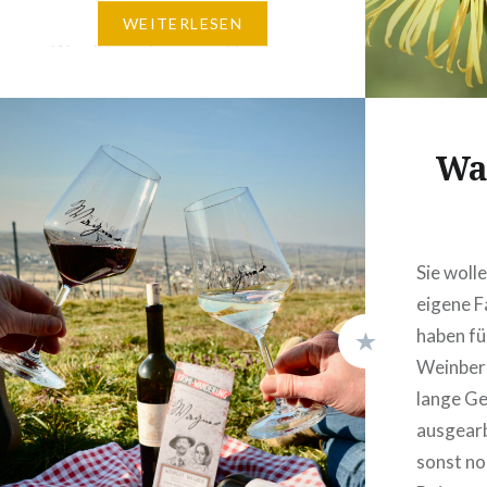
geführte Touren durch die
WEITERLESEN
Weinberge, Sommer-Theater,
die Vorstellung des neusten
Krimis, natürlich unsere
Straußwirtschaft und vieles
Wa
mehr stehen auf dem Plan. Alle
Termine für den Sommer finden
Sie hier: Genießen…
Sie woll
eigene F
haben fü
Weinberg
lange G
ausgearb
sonst no