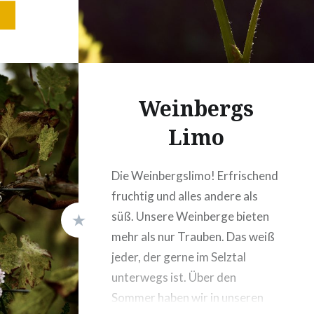
lassen.
un
trengen
den,
Weinbergs
 seit
Limo
Die Weinbergslimo! Erfrischend
fruchtig und alles andere als
süß. Unsere Weinberge bieten
mehr als nur Trauben. Das weiß
jeder, der gerne im Selztal
unterwegs ist. Über den
Sommer haben wir in unseren