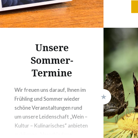
der Winz
nostalgi
die „gut
ersthaft
skurrile
Unsere
Krise…
Sommer-
Termine
Wir freuen uns darauf, Ihnen im
Frühling und Sommer wieder
schöne Veranstaltungen rund
um unsere Leidenschaft „Wein –
Kultur – Kulinarisches“ anbieten
zu können. Verschiedene