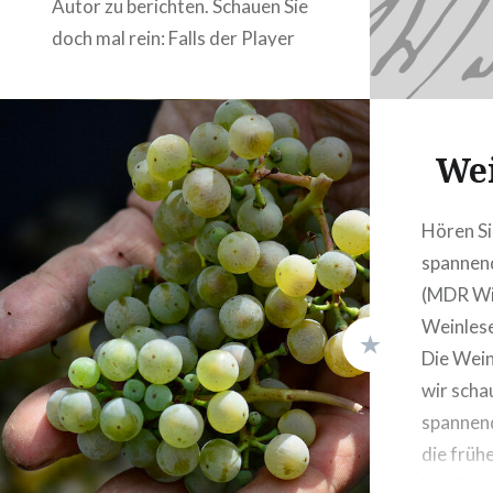
Autor zu berichten. Schauen Sie
doch mal rein: Falls der Player
nicht funktioniert geht es hier
direkt zur Sendung:
https://www.ardmediathek.de/video/kaffee-
Wei
oder-tee/sendung-vom-04-
dezember-
2025/swr/Y3JpZDovL3N3ci5kZS9hZXgvbzIyODQ1O
Hören Si
Auftritt von Andreas beginnt
spannen
bei 1:28:55)
(MDR Wis
Weinlese
Die Wein
wir scha
spannend
die frühe
beschert