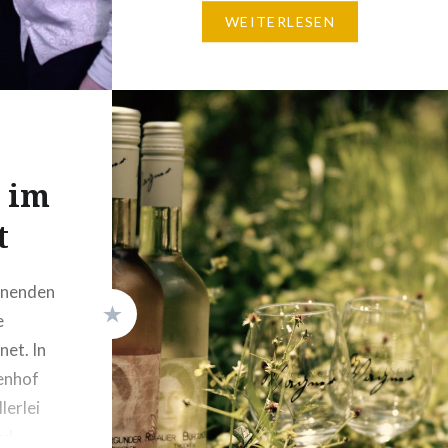
lassen und das hat sich gelohnt!
WEITERLESEN
Jonathan Roth, Isabelle
Stolzenburg, Sascha Küssner,
Stefan Senf und Holger Tapp
haben mit ihrer Darbietung von
Molières „Der Geizige“ den
Hof…
t im
t
nenden
e
et. In
nenhof
lerlei
nd