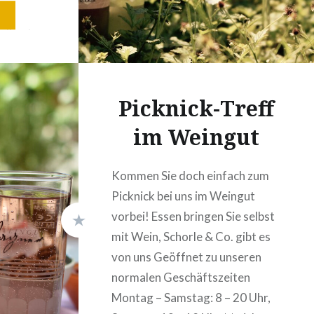
t Kindern
andkasten
arten.
son
uni und
Picknick-Treff
freitags
im Weingut
tags…
Kommen Sie doch einfach zum
Picknick bei uns im Weingut
vorbei! Essen bringen Sie selbst
mit Wein, Schorle & Co. gibt es
von uns Geöffnet zu unseren
normalen Geschäftszeiten
Montag – Samstag: 8 – 20 Uhr,