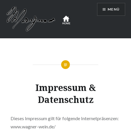
Zum
MENÜ
Inhalt
springen
WEINGUT WAGNER
Impressum &
Datenschutz
Dieses Impressum gilt für folgende Internetpräsenzen:
www.wagner-wein.de/