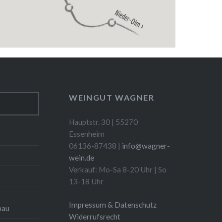
WEINGUT WAGNER
Hauptstr. 30 | 55270
Essenheim
06136-87438 |
info@wagner-
wein.de
Verkauf: Mo-Sa 8-20 Uhr | So
13-18 Uhr
Impressum & Datenschutz
bau
Widerrufsrecht