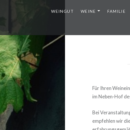
WEINGUT
WEINE
FAMILIE
Für Ihren Weinei
im Neben-Hof de
Bei Veranstaltun
empfehlen wir d
erfahrungsgemäß