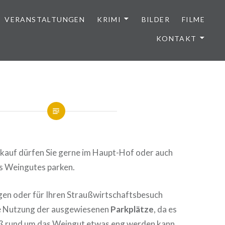
VERANSTALTUNGEN
KRIMI
BILDER
FILME
KONTAKT
nkauf dürfen Sie gerne im Haupt-Hof oder auch
s Weingutes parken.
gen oder für Ihren Straußwirtschaftsbesuch
ie Nutzung der ausgewiesenen
Parkplätze
, da es
 rund um das Weingut etwas eng werden kann.