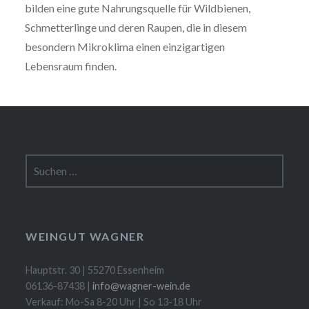
bilden eine gute Nahrungsquelle für Wildbienen,
Schmetterlinge und deren Raupen, die in diesem
besondern Mikroklima einen einzigartigen
Lebensraum finden.
Suchen
nach:
WEINGUT WAGNER
Hauptstr. 30 | 55270 Essenheim
06136-87438 |
info@wagner-wein.de
Verkauf: Mo-Sa 8-20 Uhr | So 13-18 Uhr