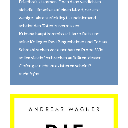
Friedhofs stammen. Doch dann verdichten
sich die Hinweise auf einen Mord, der erst
wenige Jahre zurückliegt – und niemand
scheint den Toten zu vermissen.
Kriminalhauptkommissar Harro Betz und
seine Kollegen Ravi Bingenheimer und Tobias
Schmahl stehen vor einer harten Probe. Wie
sollen sie ein Verbrechen aufklären, dessen
Opfer gar nicht zu existieren scheint?
mehr Infos …