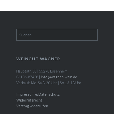
Suchen
nach:
WEINGUT WAGNER
Hauptstr. 30 | 55270 Essenheim
06136-87438 |
info@wagner-wein.de
Verkauf: Mo-Sa 8-20 Uhr | So 13-18 Uhr
Impressum & Datenschutz
Widerrufsrecht
Vertrag widerrufen