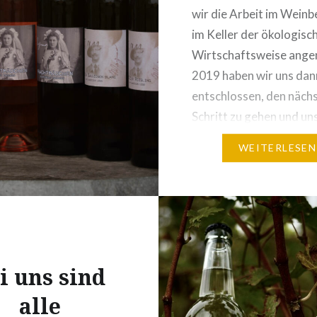
wir die Arbeit im Weinb
im Keller der ökologisc
Wirtschaftsweise ange
2019 haben wir uns dan
entschlossen, den näch
Schritt zu gehen und uns
Betrieb zertifizieren zu 
WEITERLESEN
Seitdem arbeiten wir n
vollständig nach den s
Richtlinien, die an Bio-
Weingüter gestellt wer
sodass unsere Produkte
dem 2022er…
i uns sind
alle