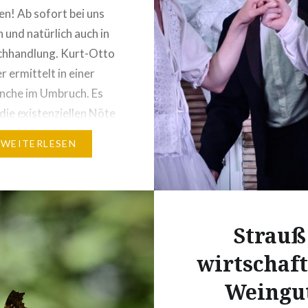
en! Ab sofort bei uns
h und natürlich auch in
chhandlung. Kurt-Otto
 ermittelt in einer
nche im Umbruch. Es
die existenziellen Nöte
erinnen und Winzer, um
WEITERLESEN
sche Erinnerungen an
en alten Zeiten“ und um
e aber teils auch
 Bemühungen, in der
Strauß
wirtschaf
Weingu