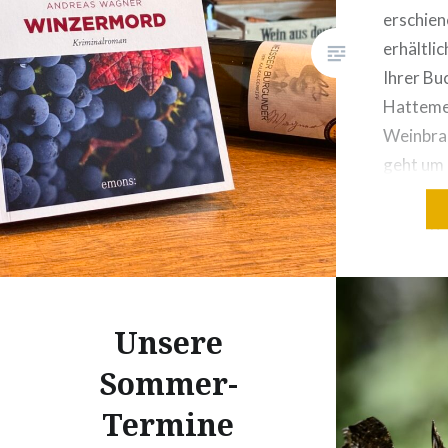
erschien
erhältlic
Ihrer Bu
Hattemer
Weinbra
geht um 
der Winz
nostalgi
die „gut
ersthaft
skurrile
Unsere
Krise…
Sommer-
Termine