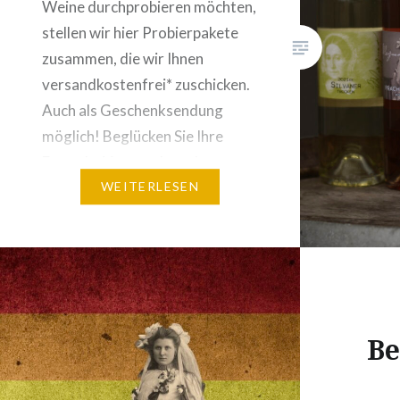
Weine durchprobieren möchten,
stellen wir hier Probierpakete
zusammen, die wir Ihnen
versandkostenfrei* zuschicken.
Auch als Geschenksendung
möglich! Beglücken Sie Ihre
Freunde, Verwandte oder
Kollegen mit einem Weinpaket!
WEITERLESEN
Teilen Sie uns einfach die
Lieferadresse mit. Gerne legen
wir auch eine Grußkarte mit
Ihrem Wunsch-Text bei. =>…
Be