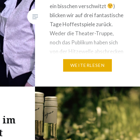
ein bisschen verschwitzt
)
blicken wir auf drei fantastische
Tage Hoffestspiele zurück.
Weder die Theater-Truppe,
noch das Publikum haben sich
von der Hitzewelle abschrecken
lassen und das hat sich gelohnt!
WEITERLESEN
Jonathan Roth, Isabelle
Stolzenburg, Sascha Küssner,
Stefan Senf und Holger Tapp
haben mit ihrer Darbietung von
Molières „Der Geizige“ den
Hof…
t im
t