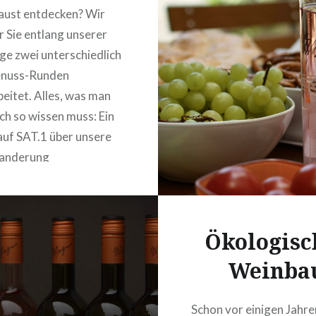
aust entdecken? Wir
r Sie entlang unserer
e zwei unterschiedlich
enuss-Runden
eitet. Alles, was man
ch so wissen muss: Ein
auf SAT.1 über unsere
anderung
Öko
logisc
Weinba
Schon vor einigen Jahr