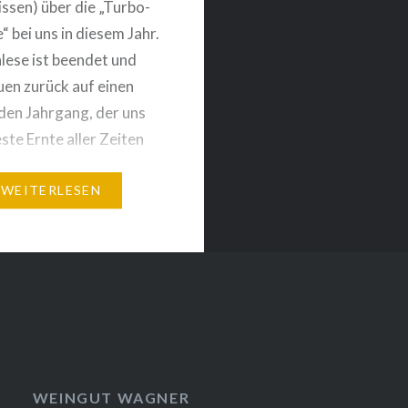
sen) über die „Turbo-
“ bei uns in diesem Jahr.
lese ist beendet und
uen zurück auf einen
en Jahrgang, der uns
ste Ernte aller Zeiten
 hat. Noch nie hatten
0. September alle
WEITERLESEN
im Keller. Der Jahrgang
d uns aber nicht nur
in Erinnerung bleiben,
…
WEINGUT WAGNER