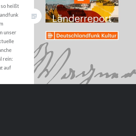
 so heißt
landfunk
om
m unser
tuelle
anche
 rein:
g auf
ltur
ndfunkkultur.de/weinbau-
l