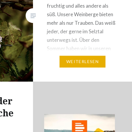
fruchtig und alles andere als
süß. Unsere Weinberge bieten
mehr als nur Trauben. Das weiß
jeder, der gerne im Selztal
unterwegs ist. Über den
Sommer haben wir in unseren
ökologisch bewirtschafteten
WEITERLESEN
Rebhängen des Teufelspfades
reichlich Kräuter gesammelt.
Früh geerntete, grüne Riesling-
Trauben sind im September
der
dazu gekommen. Der daraus
gekelterte Verjus sorgt für…
che