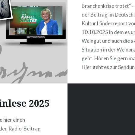
Branchenkrise trotzt“ –
der Beitrag im Deutsch
Kultur Länderreport v
10.10.2025 in dem es u
Weingut und auch die ak
Situation in der Weinbr
geht. Hören Sie gern mal
Hier geht es zur Sendun
der Deutschlandfunk Ku
Website:
https://www.deutschla
nlese 2025
wie-ein-betrieb-der-
branchenkrise-trotzt-
Dk(der
laenderreport-100.htm
e hier einen
den Radio-Beitrag