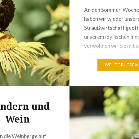
An den Sommer-Woche
haben wir wieder unser
Straußwirtschaft geöffn
unserem idyllischen In
verwöhnen wir Sie mit al
Leckereien aus Küche u
Weinkeller. Familien mi
WEITERLESEN
freuen sich über den S
und die Spielwiese im G
Straußwirtschafts-Sai
2026:24. April bis 21. J
ndern und
14. bis 30. August 2026
Wein
und samstags ab 17
Uhrsonntags und feier
en die Weinberge auf