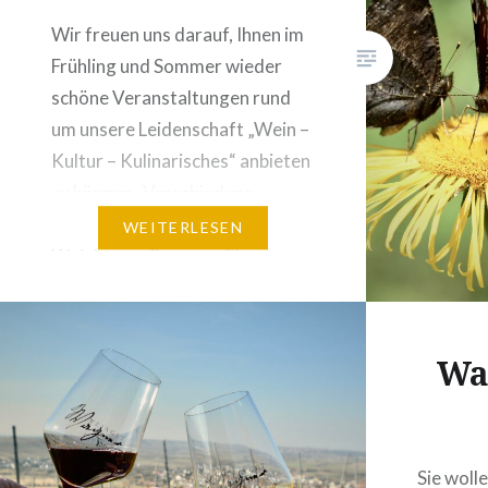
Wir freuen uns darauf, Ihnen im
Frühling und Sommer wieder
schöne Veranstaltungen rund
um unsere Leidenschaft „Wein –
Kultur – Kulinarisches“ anbieten
zu können. Verschiedene
geführte Touren durch die
WEITERLESEN
Weinberge, Sommer-Theater,
die Vorstellung des neusten
Krimis, natürlich unsere
Straußwirtschaft und vieles
Wa
mehr stehen auf dem Plan. Alle
Termine für den Sommer finden
Sie hier: Genießen…
Sie woll