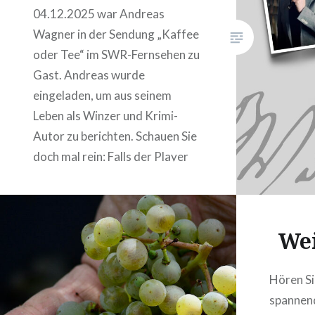
04.12.2025 war Andreas
Wagner in der Sendung „Kaffee
oder Tee“ im SWR-Fernsehen zu
Gast. Andreas wurde
eingeladen, um aus seinem
Leben als Winzer und Krimi-
Autor zu berichten. Schauen Sie
doch mal rein: Falls der Player
nicht funktioniert geht es hier
direkt zur Sendung:
https://www.ardmediathek.de/video/kaffee-
Wei
oder-tee/sendung-vom-04-
dezember-
2025/swr/Y3JpZDovL3N3ci5kZS9hZXgvbzIyODQ1O
Hören Si
Auftritt von Andreas beginnt
spannen