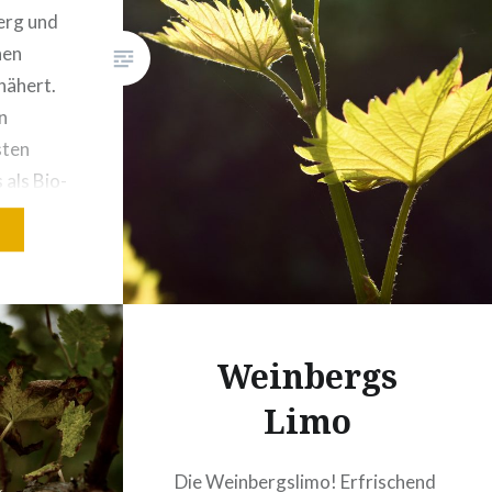
erg und
hen
nähert.
n
sten
 als Bio-
lassen.
un
trengen
den,
Weinbergs
 seit
Limo
Die Weinbergslimo! Erfrischend