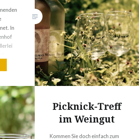
nenden
e
et. In
nenhof
lerlei
nd
t Kindern
andkasten
arten.
son
uni und
Picknick-Treff
freitags
im Weingut
tags…
Kommen Sie doch einfach zum