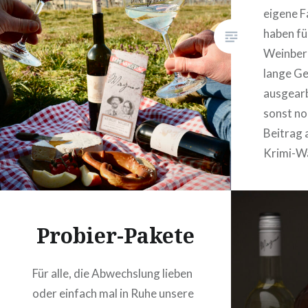
eigene F
haben fü
Weinberg
lange G
ausgearb
sonst no
Beitrag 
Krimi-W
Probier-Pakete
Für alle, die Abwechslung lieben
oder einfach mal in Ruhe unsere