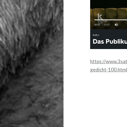
https://www.3sat
gedicht-100.htm
Beitragsnavigat