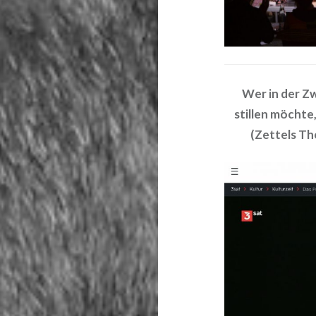
Wer in der Z
stillen möchte
(Zettels Th