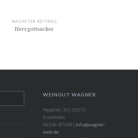
NÄCHSTER BEITRAG
Herrgotts
acker
WEINGUT WAGNER
Hauptstr. 30 | 55270
Essenheim
06136-87438 |
info@wagner-
wein.de